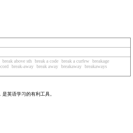
break above sth
break a code
break a curfew
breakage
ecord
break-away
break away
breakaway
breakaways
法，是英语学习的有利工具。