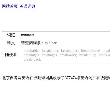
网站首页
英语词典
词汇
minibars
释义
请查阅词条：minibar
breakabler
breakables
breakablest
break above
brea
随便看
breakages
breakages
break-a-leg
break a leg
break a
break-back
北京自考网英语在线翻译词典收录了377474条英语词汇在