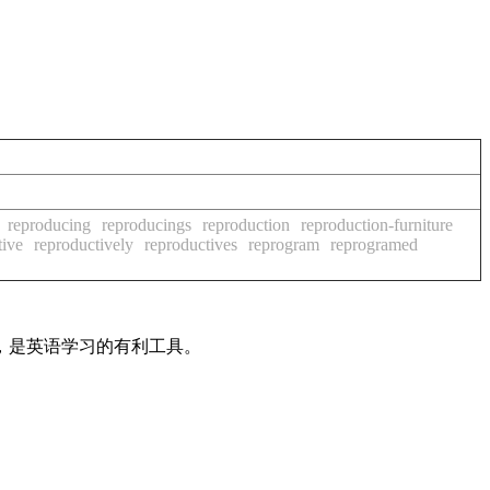
reproducing
reproducings
reproduction
reproduction-furniture
tive
reproductively
reproductives
reprogram
reprogramed
法，是英语学习的有利工具。