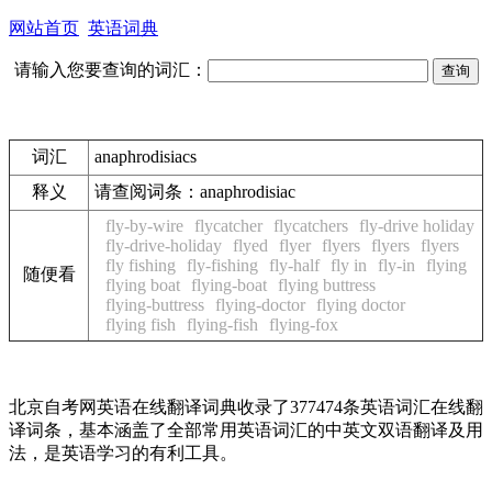
网站首页
英语词典
请输入您要查询的词汇：
词汇
anaphrodisiacs
释义
请查阅词条：anaphrodisiac
fly-by-wire
flycatcher
flycatchers
fly-drive holiday
fly-drive-holiday
flyed
flyer
flyers
flyers
flyers
fly fishing
fly-fishing
fly-half
fly in
fly-in
flying
随便看
flying boat
flying-boat
flying buttress
flying-buttress
flying-doctor
flying doctor
flying fish
flying-fish
flying-fox
北京自考网英语在线翻译词典收录了377474条英语词汇在线翻
译词条，基本涵盖了全部常用英语词汇的中英文双语翻译及用
法，是英语学习的有利工具。